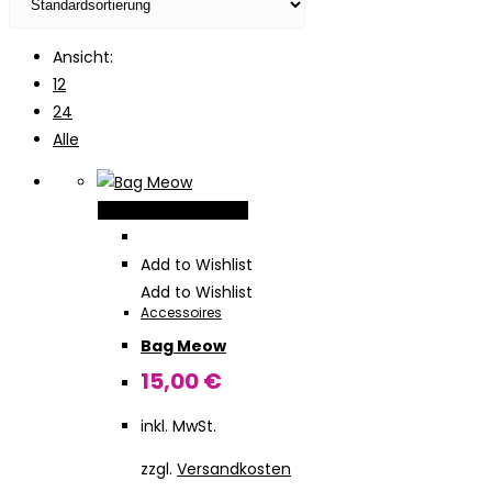
Ansicht:
12
24
Alle
Dieses
Ausführung wählen
Produkt
weist
Add to Wishlist
mehrere
Add to Wishlist
Accessoires
Varianten
Bag Meow
auf.
Die
15,00
€
Optionen
inkl. MwSt.
können
auf
zzgl.
Versandkosten
der