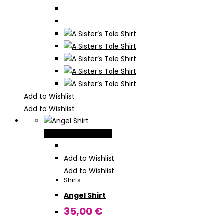
Produktseite
gewählt
werden
Add to Wishlist
Add to Wishlist
Dieses
Ausführung wählen
Produkt
weist
Add to Wishlist
mehrere
Add to Wishlist
Shirts
Varianten
Angel Shirt
auf.
Die
35,00
€
Optionen