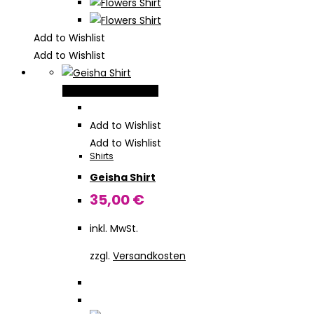
Add to Wishlist
Add to Wishlist
Dieses
Ausführung wählen
Produkt
weist
Add to Wishlist
mehrere
Add to Wishlist
Shirts
Varianten
Geisha Shirt
auf.
Die
35,00
€
Optionen
inkl. MwSt.
können
auf
zzgl.
Versandkosten
der
Produktseite
gewählt