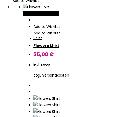
Add to Wishlist
Dieses
Ausführung wählen
Produkt
weist
Add to Wishlist
mehrere
Add to Wishlist
Shirts
Varianten
Flowers Shirt
auf.
Die
35,00
€
Optionen
inkl. MwSt.
können
auf
zzgl.
Versandkosten
der
Produktseite
gewählt
werden