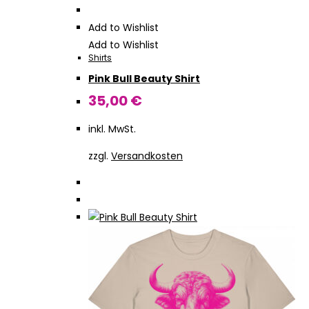
Produkt
weist
Add to Wishlist
mehrere
Add to Wishlist
Shirts
Varianten
Pink Bull Beauty Shirt
auf.
Die
35,00
€
Optionen
inkl. MwSt.
können
auf
zzgl.
Versandkosten
der
Produktseite
gewählt
werden