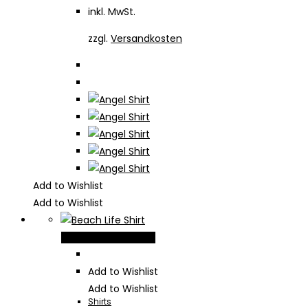
inkl. MwSt.
können
auf
zzgl.
Versandkosten
der
Produktseite
gewählt
werden
Add to Wishlist
Add to Wishlist
Dieses
Ausführung wählen
Produkt
weist
Add to Wishlist
mehrere
Add to Wishlist
Shirts
Varianten