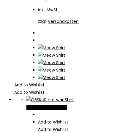
Optionen
inkl. MwSt.
können
auf
zzgl.
Versandkosten
der
Produktseite
gewählt
werden
Add to Wishlist
Add to Wishlist
Dieses
Ausführung wählen
Produkt
weist
Add to Wishlist
mehrere
Add to Wishlist