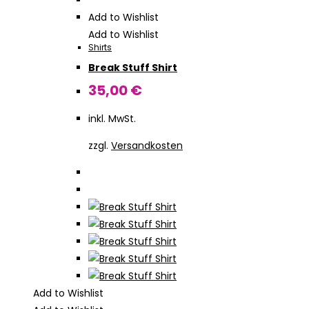
weist
Add to Wishlist
mehrere
Add to Wishlist
Shirts
Varianten
Break Stuff Shirt
auf.
Die
35,00
€
Optionen
inkl. MwSt.
können
auf
zzgl.
Versandkosten
der
Produktseite
gewählt
werden
Add to Wishlist