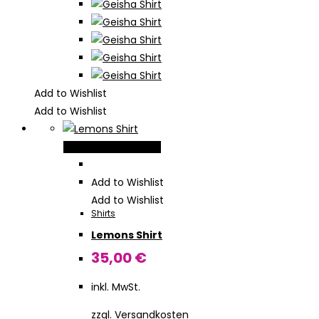
werden
Add to Wishlist
Add to Wishlist
Dieses
Ausführung wählen
Produkt
weist
Add to Wishlist
mehrere
Add to Wishlist
Shirts
Varianten
Lemons Shirt
auf.
Die
35,00
€
Optionen
inkl. MwSt.
können
auf
zzgl.
Versandkosten