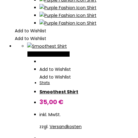
Add to Wishlist
Add to Wishlist
Dieses
Ausführung wählen
Produkt
weist
Add to Wishlist
mehrere
Add to Wishlist
Shirts
Varianten
Smoothest Shirt
auf.
Die
35,00
€
Optionen
inkl. MwSt.
können
auf
zzgl.
Versandkosten
der