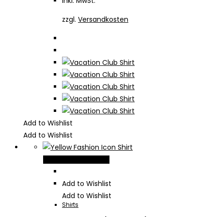
inkl. MwSt.
können
auf
zzgl.
Versandkosten
der
Produktseite
gewählt
werden
Add to Wishlist
Add to Wishlist
Dieses
Ausführung wählen
Produkt
weist
Add to Wishlist
mehrere
Add to Wishlist
Shirts
Varianten