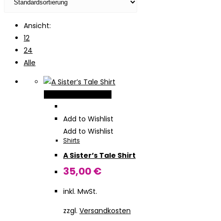
Ansicht:
12
24
Alle
Dieses
Ausführung wählen
Produkt
weist
Add to Wishlist
mehrere
Add to Wishlist
Shirts
Varianten
A Sister’s Tale Shirt
auf.
Die
35,00
€
Optionen
inkl. MwSt.
können
auf
zzgl.
Versandkosten
der