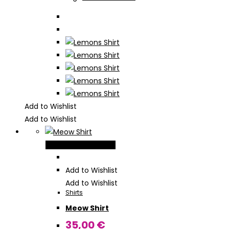
der
Produktseite
gewählt
werden
Add to Wishlist
Add to Wishlist
Dieses
Ausführung wählen
Produkt
weist
Add to Wishlist
mehrere
Add to Wishlist
Shirts
Varianten
Meow Shirt
auf.
Die
35,00
€