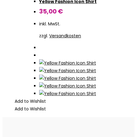
Yellow Fashion Icon Shirt
auf.
Die
35,00
€
Optionen
inkl. MwSt.
können
auf
zzgl.
Versandkosten
der
Produktseite
gewählt
werden
Add to Wishlist
Add to Wishlist