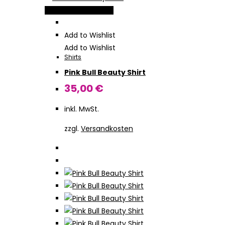
Dieses
Ausführung wählen
Produkt
weist
Add to Wishlist
mehrere
Add to Wishlist
Shirts
Varianten
Pink Bull Beauty Shirt
auf.
Die
35,00
€
Optionen
inkl. MwSt.
können
auf
zzgl.
Versandkosten
der
Produktseite
gewählt
werden