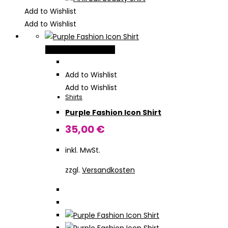
Add to Wishlist
Add to Wishlist
Dieses
Ausführung wählen
Produkt
weist
Add to Wishlist
mehrere
Add to Wishlist
Shirts
Varianten
Purple Fashion Icon Shirt
auf.
Die
35,00
€
Optionen
inkl. MwSt.
können
auf
zzgl.
Versandkosten
der
Produktseite
gewählt
werden