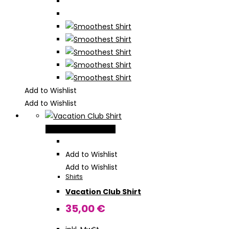
Produktseite
gewählt
werden
Add to Wishlist
Add to Wishlist
Dieses
Ausführung wählen
Produkt
weist
Add to Wishlist
mehrere
Add to Wishlist
Shirts
Varianten
Vacation Club Shirt
auf.
Die
35,00
€
Optionen