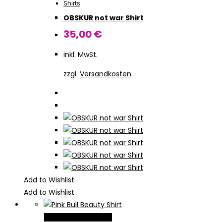
Shirts
Varianten
OBSKUR not war Shirt
auf.
Die
35,00
€
Optionen
inkl. MwSt.
können
auf
zzgl.
Versandkosten
der
Produktseite
gewählt
werden
Add to Wishlist
Add to Wishlist
Dieses
Ausführung wählen