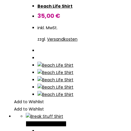
Beach Life Shirt
auf.
Die
35,00
€
Optionen
inkl. MwSt.
können
auf
zzgl.
Versandkosten
der
Produktseite
gewählt
werden
Add to Wishlist
Add to Wishlist
Dieses
Ausführung wählen
Produkt