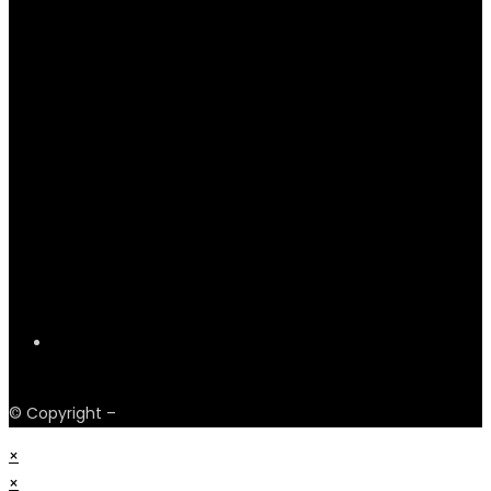
Payments
© Copyright –
Obskur Fashion
×
×