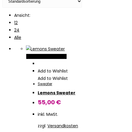
Ansicht:
12
24
Alle
Dieses
Ausführung wählen
Produkt
weist
Add to Wishlist
mehrere
Add to Wishlist
Sweater
Varianten
Lemons Sweater
auf.
Die
55,00
€
Optionen
inkl. MwSt.
können
auf
zzgl.
Versandkosten
der