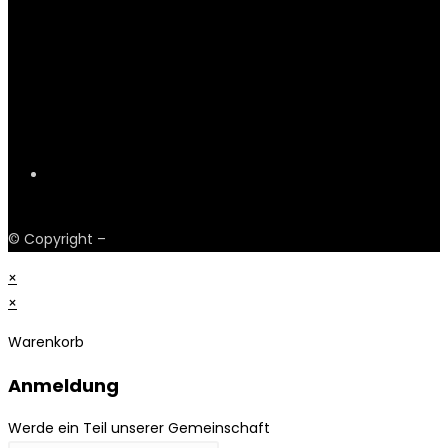
Payments
© Copyright –
Obskur Fashion
×
×
Warenkorb
Anmeldung
Werde ein Teil unserer Gemeinschaft