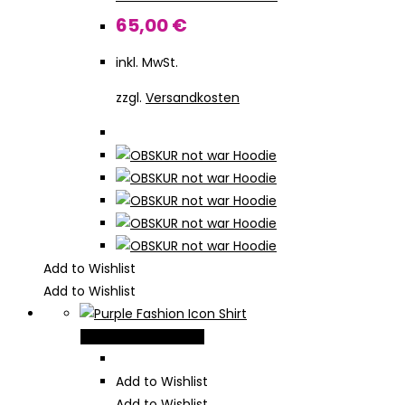
Die
65,00
€
Optionen
inkl. MwSt.
können
auf
zzgl.
Versandkosten
der
Produktseite
gewählt
werden
Add to Wishlist
Add to Wishlist
Dieses
Ausführung wählen
Produkt
weist
Add to Wishlist
mehrere
Add to Wishlist