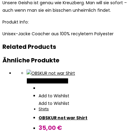
Unsere Geisha ist genau wie Kreuzberg. Man will sie sofort –
auch wenn man sie ein bisschen unheimlich findet.
Produkt Info:
Unisex-Jacke Coacher aus 100% recyletem Polyester
Related Products
Ähnliche Produkte
Dieses
Ausführung wählen
Produkt
weist
Add to Wishlist
mehrere
Add to Wishlist
Shirts
Varianten
OBSKUR not war Shirt
auf.
Die
35,00
€
Optionen