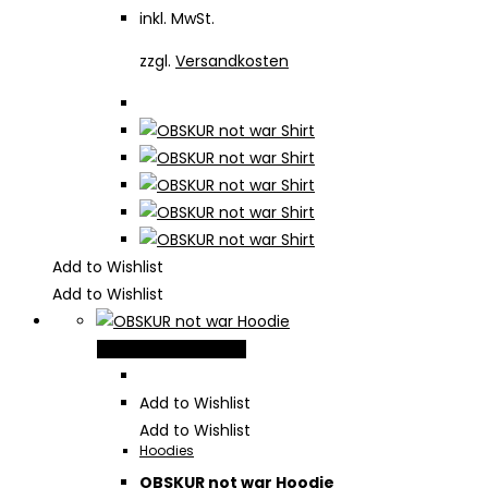
inkl. MwSt.
können
auf
zzgl.
Versandkosten
der
Produktseite
gewählt
werden
Add to Wishlist
Add to Wishlist
Dieses
Ausführung wählen
Produkt
weist
Add to Wishlist
mehrere
Add to Wishlist
Hoodies
Varianten
OBSKUR not war Hoodie
auf.