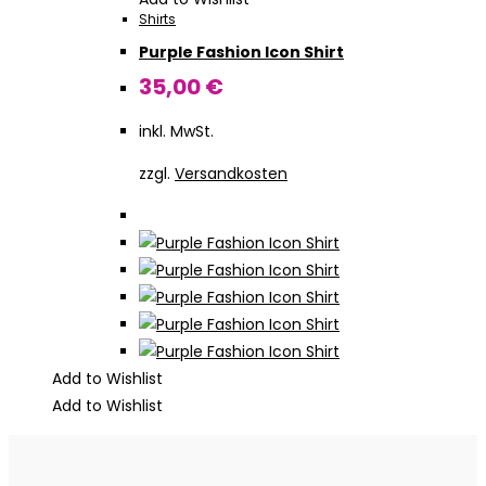
Shirts
Varianten
Purple Fashion Icon Shirt
auf.
Die
35,00
€
Optionen
inkl. MwSt.
können
auf
zzgl.
Versandkosten
der
Produktseite
gewählt
werden
Add to Wishlist
Add to Wishlist