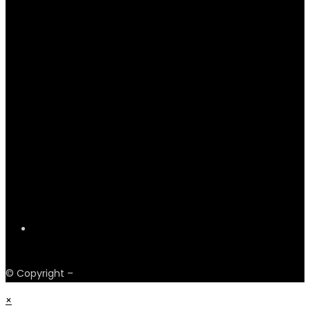
Payments
© Copyright –
Obskur Fashion
×